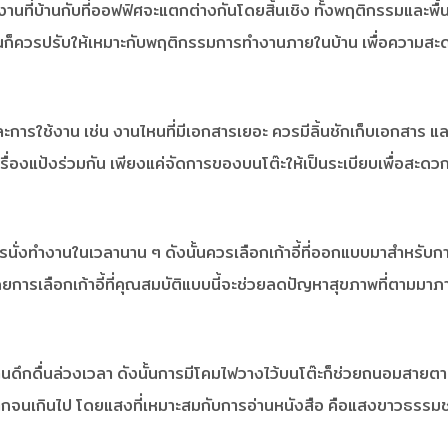
นที่บ้านกับที่ออฟฟิศจะแตกต่างกันโดยสิ้นเชิง ทั้งพฤติกรรมและพื้น
นก็ควรปรับให้เหมาะกับพฤติกรรมการทำงานภายในบ้าน เพื่อความสะ
ารใช้งาน เช่น งานไหนที่มีเอกสารเยอะ ควรมีลิ้นชักเก็บเอกสาร และม
ครื่องแป้งร่วมกัน เพียงแค่จัดการของบนโต๊ะให้เป็นระเบียบเพื่อสะด
รนั่งทำงานในเวลานาน ๆ ดังนั้นควรเลือกเก้าอี้ที่ออกแบบมาสำหรับกา
ดยการเลือกเก้าอี้ที่คุณสมบัติแบบนี้จะช่วยลดปัญหาสุขภาพที่ตามมาภ
ดื่นล่วงเวลา ดังนั้นการมีโคมไฟวางไว้บนโต๊ะก็ช่วยถนอมสายตาเว
กจนเกินไป โดยแสงที่เหมาะสมกับการอ่านหนังสือ คือแสงขาวธรรมช