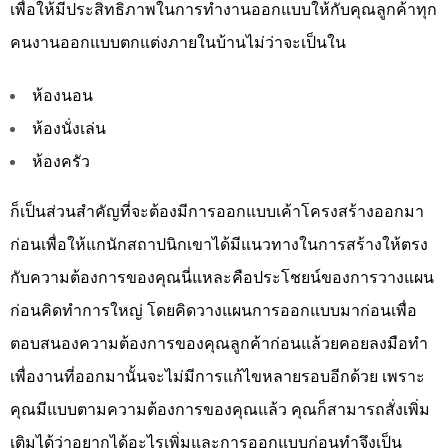
เพื่อให้มีประสิทธิภาพในการทำงานออกแบบให้กับคุณลูกค้าทุก
คน
งานออกแบบตกแต่งภายในบ้านไม่ว่าจะเป็นใน
ห้องนอน
ห้องนั่งเล่น
ห้องครัว
ก็เป็นส่วนสำคัญที่จะต้องมีการออกแบบเค้าโครงสร้างออกมา
ก่อนเพื่อให้แกนักสถาปนิกเขาได้มีแนวทางในการสร้างให้ตรง
กับความต้องการของคุณ
นี่แหละคือประโชยน์ของการวางแผน
ก่อนคิดทำการใหญ่ โดยคิดวางแผนการออกแบบมาก่อนเพื่อ
ตอบสนองความต้องการของคุณลูกค้าก่อนแล้วยคอยลงมือทำ
เพื่องานที่ออกมานั้นจะไม่มีการแก้ไขหลายรอบอีกด้วย เพราะ
คุณมีแบบตามความต้องการของคุณแล้ว คุณก็สามารถสั่งเพิ่ม
เติมได้ว่าอยากได้อะไรเพิ่มและการออกแบบก่อนทำจึงเป็น