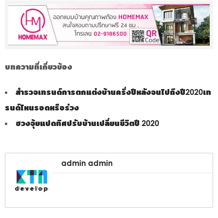
บทความที่เกี่ยวข้อง
สำรวจเทรนด์การตกแต่งบ้านครึ่งปีหลังจนไปถึงปี2020เท
รนด์ไหนรอดหรือร่วง
ฮวงจุ้ยแปดทิศปรับบ้านเปลี่ยนชีวิตปี 2020
admin admin