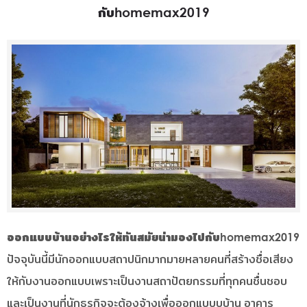
กับhomemax2019
ออกแบบบ้านอย่างไรให้ทันสมัยน่ามองไปกับhomemax2019
ปัจจุบันนี้มีนักออกแบบสถาปนิกมากมายหลายคนที่สร้างชื่อเสียง
ให้กับงานออกแบบเพราะเป็นงานสถาปัตยกรรมที่ทุกคนชื่นชอบ
และเป็นงานที่นักธุรกิจจะต้องจ้างเพื่อออกแบบบบ้าน อาคาร