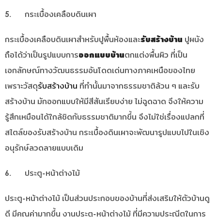
5. กระเบื้องเคลือบดินเผา
กระเบื้องเคลือบดินเผาสำหรับปูพื้นห้องและ
รับสร้างบ้าน
ปูผนัง
ถือได้ว่าเป็นรูปแบบการ
ออกแบบบ้าน
ตกแต่งพื้นผิว ที่เป็น
เอกลักษณ์ทางวัฒนธรรมอันโดดเด่นทางภาคเหนือของไทย
เพราะวัสดุ
รับสร้างบ้าน
ที่ทำนั้นมาจากธรรมชาติล้วน ๆ และรับ
สร้างบ้าน มักออกแบบให้มีสีสันเรียบง่าย ไม่ฉูดฉาด จึงให้ความ
รู้สึกเหมือนได้ใกล้ชิดกับธรรมชาติมากขึ้น จึงไม่ใช่เรื่องแปลกที่
สไตล์ของรับสร้างบ้าน กระเบื้องดินเผาจะพัฒนารูปแบบไปในเชิง
อนุรักษ์ลวดลายแบบเดิม
6. ประตู-หน้าต่างไม้
ประตู-หน้าต่างไม้ เป็นส่วนประกอบของบ้านที่ส่งเสริมให้ตัวบ้านดู
ดี มีคุณค่ามากขึ้น งานประตู-หน้าต่างไม้ ที่มีความประณีตในการ