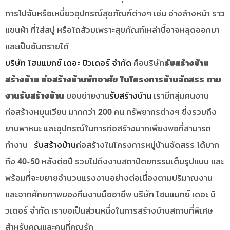
การไปจับหรือเหนี่ยวอุปกรณ์สุขภัณฑ์ต่างๆ เช่น อ่างล้างหน้า ราว
แขนผ้า ที่ใส่สบู่ หรือโถส้วมเพราะสุขภัณฑ์เหล่านี้อาจหลุดออกมา
และเป็นอันตรายได้
บริษัท โฮมแมกซ์ เดอะ บิวเดอร์ จำกัด
คือบริษัท
รับสร้างบ้าน
สร้างบ้าน ก่อสร้างบ้านพักอาศัย ในโครงการบ้านจัดสรร ตาม
งานรับสร้างบ้าน
ขอบข่ายงาน
รับสร้างบ้าน
เรามีกลุ่มคนงาน
ก่อสร้างหมุนเวียน มากกว่า 200 คน ทรัพยากรต่างๆ ซึ่งรวมถึง
ยานพาหนะ และอุปกรณ์ในการก่อสร้างมากเพียงพอที่สามารถ
ทำงาน
รับสร้างบ้าน
ก่อสร้างในโครงการหมู่บ้านจัดสรร ได้มาก
ถึง 40-50 หลังต่อปี รวมไปถึงงานสถาปัตยกรรมเต็มรูปแบบ และ
พร้อมที่จะขยายจำนวนแรงงานอย่างต่อเนื่องตามปริมาณงาน
และจากศักยภาพของทีมงานมืออาชีพ บริษัท โฮมแมกซ์ เดอะ บิ
วเดอร์ จำกัด เราขอเป็นส่วนหนึ่งในการสร้างบ้านสถานที่พิเศษ
สำหรับคุณและคนที่คุณรัก