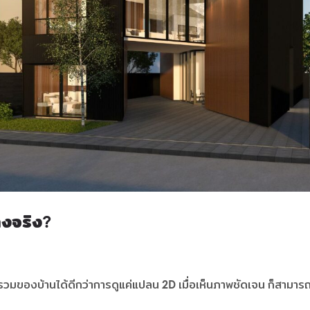
างจริง?
มของบ้านได้ดีกว่าการดูแค่แปลน 2D เมื่อเห็นภ
าพชัดเจน ก็สามารถป