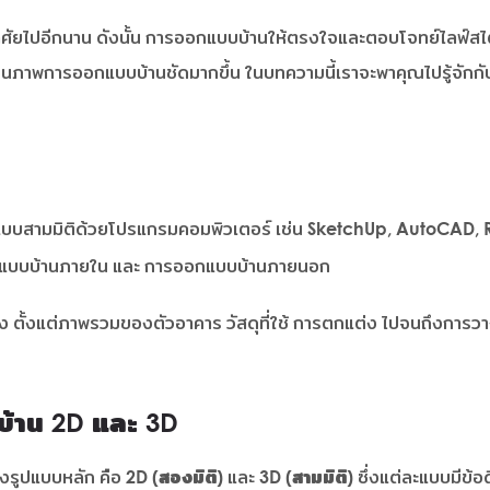
่อาศัยไปอีกนาน ดังนั้น การออกแบบบ้านให้ตรงใจและตอบโจทย์ไลฟ์สไตล
ห็นภาพการออกแบบบ้านชัดมากขึ้น ในบทความนี้เราจะพาคุณไปรู้จักกั
บบสามมิติด้วยโปรแกรมคอมพิวเตอร์ เช่น SketchUp, AutoCAD, Re
อกแบบบ้านภายใน และ การออกแบบบ้านภายนอก
ิง ตั้งแต่ภาพรวมของตัวอาคาร วัสดุที่ใช้ การตกแต่ง ไปจนถึงการ
้าน 2D และ 3D
งรูปแบบหลัก คือ
2D (สองมิติ)
และ
3D (สามมิติ)
ซึ่งแต่ละแบบมีข้อ