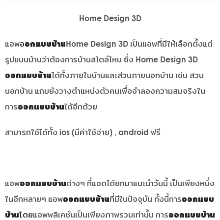
Home Design 3D
แอพ
อ
อกแบบบ้าน
Home Design 3D เป็นแอพที่มีให้เลือกตั้งแต่
รูปแบบบ้านว่าต้องการบ้านสไตล์ไหน ซึ่ง Home Design 3D
ออกแบบบ้าน
ได้ทั้งภายในบ้านและส่วนภายนอกบ้าน เช่น สวน
นอกบ้าน แถมยังวางตำแหน่งตัวคนเพื่อจำลองความสมจริงใน
การ
ออกแบบบ้าน
ได้อีกด้วย
สามารถใช้ได้ทั้ง ios (มีค่าใช้จ่าย) , android ฟรี
แอพ
ออกแบบบ้าน
ต่างๆ ที่แอดได้ยกมาแนะนำวันนี้ เป็นเพียงหนึ่ง
ในอีกหลายๆ แอพ
ออกแบบบ้าน
ที่มีในปัจจุบัน ทั้งนี้การ
ออกแบบ
บ้าน
โดย
แอพพลิเคชันเป็นเพียงภาพรวมเท่านั้น การ
ออกแบบบ้าน