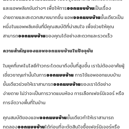
และแอพพลิเคชันต่างๆ เพื่อให้การ
ออกแบบบ้าน
เป็นเรื่อง
ง่ายดายและสะดวกสบายมากขึ้น แอพ
ออกแบบบ้าน
ชั้นเดียวเป็น
หนึ่งในแอพพลิเคชันที่มีคุณสมบัติที่น่าสนใจ เพื่อช่วยให้คุณ
สามารถ
ออกแบบบ้าน
ของคุณได้อย่างสะดวกและรวดเร็ว
ความสำคัญของแอพออกแบบบ้านในปัจจุบัน
ในยุคที่เทคโนโลยีก้าวกระโดดมาถึงขั้นที่สูงขึ้น เราไม่ต้องอาศัยผู้
เชี่ยวชาญเท่านั้นในการ
ออกแบบบ้าน
การใช้แอพออกแบบบ้าน
ชั้นเดียวช่วยให้เราสามารถ
ออกแบบบ้าน
ของเราได้อย่าง
ง่ายดาย ไม่ว่าจะเป็นการวาดแบบห้อง การเลือกเฟอร์นิเจอร์ หรือ
การจัดวางพื้นที่ในบ้าน
คุณสมบัติของแอพ
ออกแบบบ้าน
ชั้นเดียวทำให้เราสามารถ
ทดลอง
ออกแบบบ้าน
ได้ก่อนที่จะตัดสินใจซื้อเฟอร์นิเจอร์หรือ