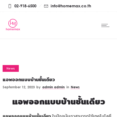
02-918-6500
info@homemax.co.th
News
แอพออกแบบบ้านชั้นเดียว
September 12, 2023
by
admin admin
in
News
แอพออกแบบบ้านชั้นเดียว
แอพออกแบบบ้านชั้นเดียว
ในปัจจุบันเราสามารถใช้เทคโนโลยี