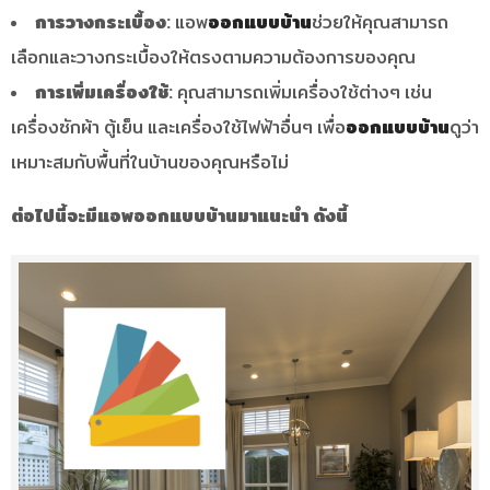
การวางกระเบื้อง:
แอพ
ออกแบบบ้าน
ช่วยให้คุณสามารถ
เลือกและวางกระเบื้องให้ตรงตามความต้องการของคุณ
การเพิ่มเครื่องใช้:
คุณสามารถเพิ่มเครื่องใช้ต่างๆ เช่น
เครื่องซักผ้า ตู้เย็น และเครื่องใช้ไฟฟ้าอื่นๆ เพื่อ
ออกแบบบ้าน
ดูว่า
เหมาะสมกับพื้นที่ในบ้านของคุณหรือไม่
ต่อไปนี้จะมีแอพออกแบบบ้านมาแนะนำ ดังนี้