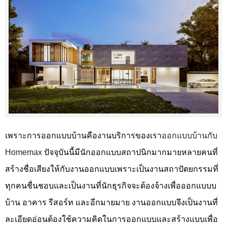
เพราะการออกแบบบ้านคืองานบริการของเรา
ออกแบบบ้านกับ
Homemax
ปัจจุบันนี้มีนักออกแบบสถาปนิกมากมายหลายคนที่
สร้างชื่อเสียงให้กับงานออกแบบเพราะเป็นงานสถาปัตยกรรมที่
ทุกคนชื่นชอบและเป็นงานที่นักธุรกิจจะต้องจ้างเพื่อออกแบบบ
บ้าน อาคาร รีสอร์ท และอีกมายมาย งานออกแบบจึงเป็นงานที่
ละเอียดอ่อนต้องใช้ความคิดในการออกแบบและสร้างแบบเพื่อ