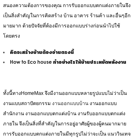
สนองความต้องการของคุณ การรับออกแบบตกแต่งภายในจึง
เป็นสิ่งสำคัญในการคิดสร้าง บ้าน อาคาร ร้านค้า และอื่นๆอีก
มายมาก ด้วยปัจจัยที่ต้องมีการออกแบบร่างก่อนนำไปใช้
โดยตรง
คิดจะสร้างบ้านต้องอ่านตรงนี้
How to Eco house ทำอย่างไรให้บ้านประหยัดพลังงาน
ทั้งนี้ทางHomeMax จึงมีงานออกแบบหลายรูปแบบไม่ว่าเป็น
งานแบบสถาปัตยกรรม
งานออกแบบบ้าน
งานออกแบบ
สำนักงาน งานออกแบบตกแต่งบ้าน
งานรับออกแบบตกแต่ง
ภายใน จึงเป็นสิ่งที่สำคัญในการอยู่อาศัยผู้ของผู้คนมากมาย
การรับออกแบบตกแต่งภายในมีทุกรูปไม่ว่าจะเป็น แนววินเทจ