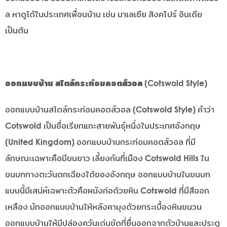
ล หาดูได้ในประเทศเพื่อนบ้าน เช่น มาเลเซีย สิงคโปร์ อินเดีย
เป็นต้น
ออกแบบบ้าน สไตล์กระท่อมคอตส์วอล (Cotswold Style)
ออกแบบบ้านสไตล์กระท่อมคอตส์วอล (Cotswold Style) คำว่า
Cotswold เป็นชื่อเรียกแกะสายพันธุ์หนึ่งในประเทศอังกฤษ
(United Kingdom) ออกแบบบ้านกระท่อมคอตส์วอล ที่มี
ลักษณะเฉพาะคือมีขนยาว เลี้ยงกันที่เมือง Cotswold Hills ใน
ชนบททางตะวันตกเฉียงใต้ของอังกฤษ ออกแบบบ้านในชนบท
แบบนี้มีเสน่ห์เฉพาะตัวคือผนังก่อด้วยหิน Cotswold ที่มีสีออก
เหลือง มักออกแบบบ้านให้หลังคามุงด้วยกระเบื้องหินชนวน
ออกแบบบ้านให้มีปล่องควันเด่นชัดที่ยื่นออกจากตัวบ้านและประตู