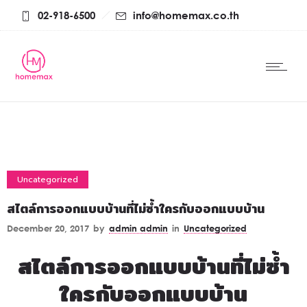
02-918-6500
info@homemax.co.th
Uncategorized
สไตล์การออกแบบบ้านที่ไม่ซ้ำใครกับออกแบบบ้าน
December 20, 2017
by
admin admin
in
Uncategorized
สไตล์การออกแบบบ้านที่ไม่ซ้ำ
ใครกับออกแบบบ้าน