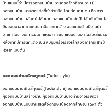
บ้านแบบนี้ว่า มีการออกแบบบ้าน งานก่อสร้างที่สวยงาม มี
ออกแบบบ้าน งานตกแต่งที่ทำด้วยมือ โดยลักษณะเด่น คือ การ
ออกแบบบ้าน หลังคาไม่ชันมาก ออกแบบบ้านมักมีไม้จันทันตัดแต่ง
ยื่นออกมาจากชายหลังคามีชายคากว้าง ออกแบบบ้านมีงานฝ้า
ชายคาไม้อาจมีเท้าแขนตกแต่ง การออกแบบบ้านเสาไม้สี่เหลี่ยมรับ
หลังคาที่มีการตกแต่ง เช่น ลบมุมหรือเรียวเล็กลงจากโคนเสาใช้
หัวเสา เป็นต้น
ออกแบบบ้านสไตล์ทูดอร์ (Tudor style)
ออกแบบบ้านสไตล์ทูดอร์ (Tudor style) ออกแบบบ้านสไตล์ทูดอร์
ผู้ออกแบบบ้านสร้างบ้าน ผู้ออกแบบบ้านบางท่านอาจเรียกว่า
ออกแบบบ้านแบบบ้านสไตล์อังกฤษ เนื่องจากลักษณะเฉพาะตัว