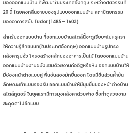
ของออกแบบบ้าน ที่พัฒนาในประเทศอังกฤษ ระหว่างศตวรรษที่
20 นี้ โดยคงกลิ่นอายของรูปแบบออกแบบบ้าน สถาปัตยกรรม
ของอาคารสมัย Tudor (1485 – 1603)
สำหรับออกแบบบ้าน ที่ออกแบบบ้านสไตล์นี้จะดูเรียบๆไม่หรูหรา
ให้ความรู้สึกชนบท(ในประเทศอังกฤษ) ออกแบบบ้านรูปทรง
หลังคารูปจั่ว โครงสร้างหลักของอาคารเป็นไม้ โดยออกแบบบ้าน
ออกแบบบ้านงานผนังแซมด้วยงานก่ออิฐหรือหิน ออกแบบบ้านให้
มีช่องหน้าต่างแบบคู่ พื้นชั้นสองมักยื่นออก โดยมีชิ้นส่วนค้ำยัน
ลักษณะเท้าแขนรองรับ ออกแบบบ้านให้มีมุขยื่นของหน้าต่างบ้าน
สไตล์ทูดอร์ ในยุคแรกมีการมุงหลังคาด้วยฟาง ซึ่งทำดูสวยงาม
สะดุดตาไปอีกแบบ