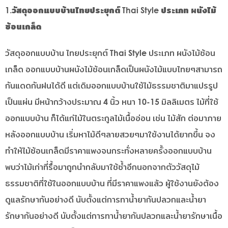
1.วัสดุออกแบบบ้านไทยประยุกต์ Thai Style ประเภท ผนังไม้
ซ้อนเกล็ด
วัสดุออกแบบบ้าน ไทยประยุกต์ Thai Style ประเภท ผนังไม้ซ้อน
เกล็ด ออกแบบบ้านผนังไม้ช้อนเกล็ดเป็นผนังไม้แบบไทยๆสามารถ
กันแดดกันฝนได้ดี แต่เดิมออกแบบบ้านใช้ไม้ธรรมชาติมาแปรรูป
เป็นแผ่น มีหน้ากว้างประมาณ 4 นิ้ว หนา 10-15 มิลลิเมตร ไม้ที่ใช้
ออกแบบบ้าน ก็ได้แก่ไม้ในตระกูลไม้เนื้ออ่อน เช่น ไม้สัก ต่อมาภาย
หลังออกแบบบ้าน เริ่มหาไม้ดีๆลายสวยๆมาใช้งานได้ยากขึ้น จง
ทำให้ไม้ซ้อนเกล็ดมีราคาแพงจนกระทั่งหลายครั้งออกแบบบ้าน
พบว่าไม้เก่าที่รื้อมาถูกนำกลับมาใช้ซ้ำอีกนอกจากตัววัสดุไม้
ธรรมชาติที่ใช้ในออกแบบบ้าน ที่มีราคาแพงแล้ว ผู้ใช้งานยังต้อง
ดูแลรักษากันอย่างดี นับตั้งแต่การทาน้ำยากันปลวกและน้ำยา
รักษากันอย่างดี นับตั้งแต่การทาน้ำยากันปลวกและน้ำยารักษาเนื้อ