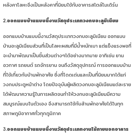
หลังคาโลหะจึงเป็นหลังคาที่นิยมใช้กับอาคารสไตล์โมเดิร์น
2.ออกแบบบ้านแบบนี้งานวัสดุประเภทวงกบอะลูมิเนียม
ออกแบบบ้านแบบนี้งานวัสดุประเภทวงกบอะลูมิเนียม ออกแบบ
บ้านอะลูมิเนียมส่วนที่เป็นโลหะผสมที่มีน้ำหนักเบา แต่แข็งแรงพอที่
จะนำมาพัฒนาเป็นชิ้นส่วนต่างๆได้อย่างมากมาย อาทิเช่น ยาน
อวกาศ รถยนต์ รถจักรยาน จนถึงวัสดุอุปกรณ์ การออกแบบบ้าน
ที่ใช้เกี่ยวกับบ้านพักอาศัย ซึ่งที่โดดเด่นและเป็นที่นิยมมากได้แก่
วงกบประตูหน้าต่าง โดยปัจจุบันผู้ผลิตวงกบอะลูมิเนียมแต่ละราย
ได้พัฒนาความรู้ในการผลิตจนทำให้วงกบอะลูมิเนียมมีความ
สมบูรณ์แบบในตัวเอง จึงสามารถใช้กับล้านพักอาศัยได้ในทุก
สภาพภูมิอากาศทั่วทุกภูมิภาค
3.ออกแบบบ้านแบบนี้งานวัสดุประเภทงานไม้ภายนอกอาคาร