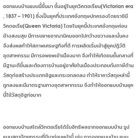
ออกแบบบ้านแบบนี้ขึ้นมา ขึ้นอยู่ในยุควิคตอเรียน(Victorian era
, 1837 – 1901) ซึ่งเป็นยุคที่ประเทศอังกฤษปกครองโดยราชินี
วิคตอเรีย(Queen Victoria) โดยในยุคนี้ประเทศอังกฤษค่อน
ข้างสงบสุข มีการขยายอาณานิคมออกไปกว้างขวางและมั่นคง
จึงส่งผลทำให้สภาพเศรษฐกิจที่ดี การผลิตเริ่มเข้าสู่ยุคปฏิวัติ
อุตสาหกรรม มีการอพยพเข้าเมืองมาก จึงทำให้เกิดชนชั้นกลางที่
มีฐานะดีขึ้นและต้องการบ้านอยู่อาศัยในเมืองประกอบกับภาษีด้าน
วัสดุก่อสร้างประเภทอิฐและกระจกลดลง ทำให้ราคาวัสดุเหล่านี้
ถูกลงและมีมาตรฐานทางอุตสาหากรรม จึงทำให้ออกแบบบ้านยุค
นี้ใช้วัสดุอิฐก่อมาก
ออกแบบบ้านสไตล์วิกตอเรียได้รับอิทธิพลจากออกแบบบ้าน รูป
แบบสถาปัตยกรรมที่มีมาก่อนหน้านี้ เช่น การออกแบบบ้าน แบบ