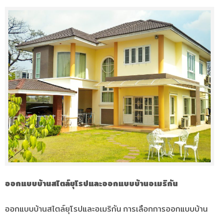
ออกแบบบ้านสไตล์ยุโรปและออกแบบบ้านอเมริกัน
ออกแบบบ้านสไตล์ยุโรปและอเมริกัน การเลือกการออกแบบบ้าน