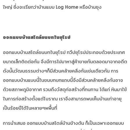
ใหญ่ ซึ่งจะเรียกว่าบ้านแบบ Log Home หรือบ้านซุง
ออกแบบบ้านสไตล์ชนบทในยุโรป
ออกแบบบ้านสไตล์ชนบทในยุโรป ทวีปยุโรปประกอบด้วยประเทศ
ขนาดเล็กติดต่อกัน จึงมีการไปมาหาสู่ค้าขายกันตลอดมาจากอดีต
ดังนั้นวัฒนธรรมต่างๆก็มีส่วนคล้ายคลึงกันเช่นเดียวกัน การ
ออกแบบบ้านแบบนี้ในชนบทบทแถบนี้จึงมีส่วนคล้ายคลึงกันอาจ
ด้วยสภาพภูมิอากาศ รวมถึงวัสดุก่อสร้างที่ทนทาน ได้แก่ หินมาใช้
ในการก่อสร้างตั้งแต่โบราณ เราจึงสามารถพบเห็บบ้านเก่าอายุ
เป็นร้อยปีได้ในหลายๆพพื้นที่
การนำเสนอ ออกแบบบ้านสไตล์บ้านข้างต้น ก็เป็นเฉพาะออกแบบ