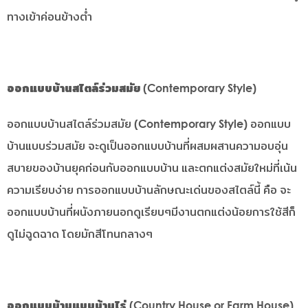
ทางเข้าค่อนข้างต่ำ
ออกแบบบ้านสไตล์ร่วมสมัย (Contemporary Style)
ออกแบบบ้านสไตล์ร่วมสมัย (Contemporary Style) ออกแบบ
บ้านแบบร่วมสมัย จะดูเป็นออกแบบบ้านที่ผสมผสานความอบอุ่น
สบายของบ้านยุคก่อนกับออกแบบบ้าน และตกแต่งสมัยใหม่ที่เน้น
ความเรียบง่าย การออกแบบบ้านลักษณะเด่นของสไตล์นี้ คือ จะ
ออกแบบบ้านที่ผนังภายนอกดูเรียบๆมีงานตกแต่งน้อยการใช้สีก็
ดูไม่ฉูดฉาด โดยมักสีโทนกลางๆ
ออกแบบบ้านแบบบ้านไร่ (Country House or Farm House)