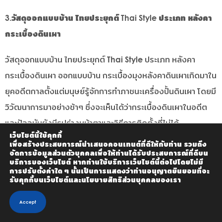
3.วัสดุออกแบบบ้าน ไทยประยุกต์ Thai Style ประเภท หลังคา
กระเบื้องดินเผา
วัสดุออกแบบบ้าน ไทยประยุกต์ Thai Style ประเภท หลังคา
กระเบื้องดินเผา ออกแบบบ้าน กระเบื้องมุงหลังคาดินเผาเกิดมาใน
ยุคอดีตกาลตั้งแต่มนุษย์รู้จักการทำภาชนะเครื่องปั้นดินเผา โดยมี
วิวัฒนาการมาอย่างช้าๆ ซึ่งจะเห็นได้ว่ากระเบื้องดินเผาในอดีต
และปัจจุบันยังมีรูปร่างหน้าตาและวิธีการติดตั้งที่ไม่ได้
เว็บไซต์นี้ใช้คุกกี้
เปลี่ยนแปลงไปมากนัก นั่นคงเป็นเพราะว่า ผู้ที่หลงใหลในกระเบื้อง
เพื่อสร้างประสบการณ์นำเสนอคอนเทนต์ที่ดีให้กับท่าน รวมถึง
จัดการข้อมูลส่วนตัวบุคคลเพื่อให้ท่านได้รับประสบการณ์ที่ดีบน
ชนิดนี้คงชื่นชอบความเก่าและความเป็นธรรมชาติแบบคลาสสิคอยู่
บริการของเว็บไซต์ หากท่านใช้บริการเว็บไซต์นี้ต่อไปโดยไม่มี
นั่นเอง
การปรับตั้งค่าใด ๆ นั้นเป็นการแสดงว่าท่านอนุญาตยินยอมที่จะ
รับคุกกี้บนเว็บไซต์และนโยบายสิทธิส่วนบุคคลของเรา
4.วัสดุออกแบบบ้านไทยประยุกต์ Thai Style ประเภท พื้นทราย
Accept
ล้าง