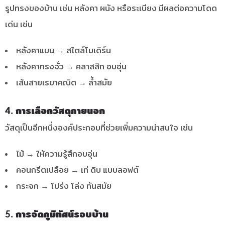
รูปทรงของบ้าน เช่น หลังคา ผนัง หรือระเบียง มีผลต่อความโดด
เด่น เช่น
หลังคาแบน → สไตล์โมเดิร์น
หลังคาทรงจั่ว → คลาสสิก อบอุ่น
เส้นสายเรขาคณิต → ล้ำสมัย
4. การเลือกวัสดุภายนอก
วัสดุเป็นอีกหนึ่งองค์ประกอบที่ช่วยเพิ่มความน่าสนใจ เช่น
ไม้ → ให้ความรู้สึกอบอุ่น
คอนกรีตเปลือย → เท่ ดิบ แบบลอฟต์
กระจก → โปร่ง โล่ง ทันสมัย
5. การจัดภูมิทัศน์รอบบ้าน