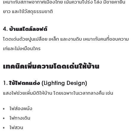
เหมาะกับสภาพอากาศเมืองไทย เน้นความโปร่ง โล่ง มีชายคายื่น
ยาว และใช้วัสดุธรรมชาติ
4. บ้านสไตล์ลอฟต์
โดดเด่นด้วยปูนเปลือย เหล็ก และงานดิบ เหมาะกับคนที่ชอบความ
เท่และไม่เหมือนใคร
เทคนิคเพิ่มความโดดเด่นให้บ้าน
1. ใช้ไฟตกแต่ง (Lighting Design)
แสงไฟช่วยเพิ่มมิติให้บ้าน โดยเฉพาะในเวลากลางคืน เช่น
ไฟส่องผนัง
ไฟทางเดิน
ไฟสวน