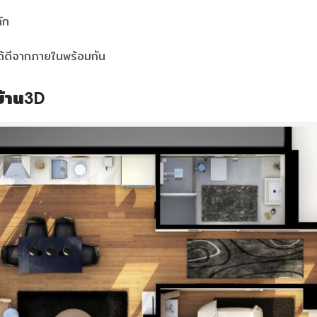
ัก
ได้ดีจากภายในพร้อมกัน
้าน3D