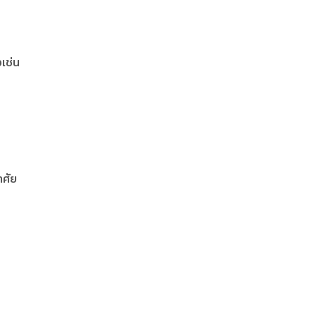
เช่น
าศัย