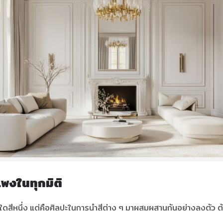
แพงในทุกมิติ
สีใดสีหนึ่ง แต่คือศิลปะในการนำสีต่าง ๆ มาผสมผสานกันอย่างลงตัว ต