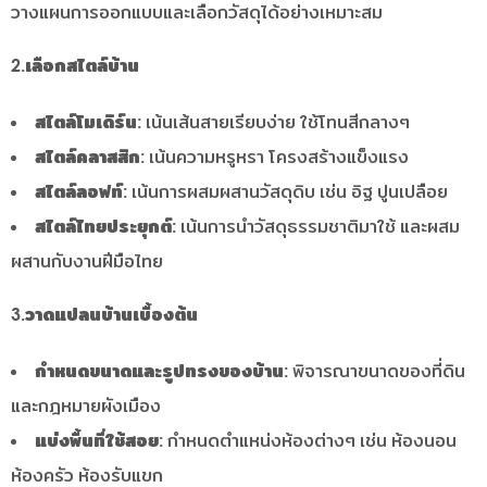
วางแผนการออกแบบและเลือกวัสดุได้อย่างเหมาะสม
2.เลือกสไตล์บ้าน
สไตล์โมเดิร์น:
เน้นเส้นสายเรียบง่าย ใช้โทนสีกลางๆ
สไตล์คลาสสิก:
เน้นความหรูหรา โครงสร้างแข็งแรง
สไตล์ลอฟท์:
เน้นการผสมผสานวัสดุดิบ เช่น อิฐ ปูนเปลือย
สไตล์ไทยประยุกต์:
เน้นการนำวัสดุธรรมชาติมาใช้ และผสม
ผสานกับงานฝีมือไทย
3.วาดแปลนบ้านเบื้องต้น
กำหนดขนาดและรูปทรงของบ้าน:
พิจารณาขนาดของที่ดิน
และกฎหมายผังเมือง
แบ่งพื้นที่ใช้สอย:
กำหนดตำแหน่งห้องต่างๆ เช่น ห้องนอน
ห้องครัว ห้องรับแขก