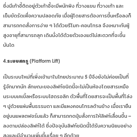
ซึ่งมีเก้าอี้ติดอยู่ตัวเก้าอี้จะมีพนักพิง ที่วางแขน ที่วางเท้า และ
เข็มขัดรัดเพื่อความปลอดภัย เมื่อผู้โดยสารต้องการขึ้นหรือลงก็
สามารถกดสั่งการง่าย ๆ ได้ด้วยรีโมท-คอนโทรล จึงเหมาะกับผู้
สูงอายุที่สามารถลุก เดินนั่งได้ด้วยตัวเองแต่ไม่สะดวกที่จะขึ้น
บันได
4.ระบบสกรู (Platform Lift)
เป็นระบบใหม่ที่เพิ่งเข้ามาในไทยประมาณ 5 ปีจึงยังไม่ค่อยเป็นที่
รู้จักมากนัก ลักษณะของลิฟท์ชนิดนี้จะไม่เป็นห้องโดยสารเหมือ
นระบบเคเบิ้ลหรือระบบไฮดรอลิก ตัวพื้นที่โดยสารจะเป็นพื้นที่โล่ง
ๆ ปูด้วยแผ่นพื้นธรรมดา และมีแผงคอนโทรลด้านข้าง เมื่อเรายืน
อยู่บนแพลตฟอร์มแล้ว ก็สามารถกดปุ่มสั่งการให้ลิฟท์เลื่อนขึ้น –
ลงตามปล่องลิฟท์ได้ ซึ่งปัจจุบันลิฟท์ชนิดนี้ได้รับความนิยมอย่าง
สูงและมีจำนวนเพิ่มขึ้นเรื่อย ๆ อีกด้วย