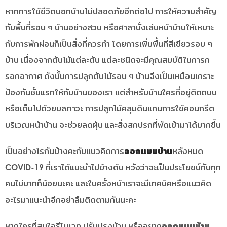
หากการใช้ชีวิตนอกบ้านไม่ปลอดภัยอีกต่อไป การให้ความสำคัญ
กับพื้นที่รอบ ๆ บ้านอย่างสวน หรือศาลานั่งเล่นหน้าบ้านให้เหมาะ
กับการพักผ่อนก็เป็นสิ่งที่ควรทำ โดยการเพิ่มพื้นที่สีเขียวรอบ ๆ
บ้าน เนื่องจากต้นไม้แต่ละต้น แต่ละชนิดจะมีคุณสมบัติในการก
รอกอากาศ ดังนั้นการปลูกต้นไม้รอบ ๆ บ้านจึงเป็นเหมือนเกราะ
ป้องกันชั้นแรกให้กับบ้านของเรา แต่สำหรับบ้านใครที่อยู่ติดถนน
หรือเต็มไปด้วยมลภาวะ การปลูกไม้คลุมดินแทนการใช้คอนกรีต
บริเวณหน้าบ้าน จะช่วยลดฝุ่น และสิ่งสกปรกที่พัดเข้ามาได้มากขึ้น
เป็นอย่างไรกันบ้างคะกับแนวคิดการ
ออกแบบบ้าน
หลังหมด
COVID-19 ที่เราได้แนะนำไปข้างต้น หวังว่าจะเป็นประโยชน์กับทุก
คนไม่มากก็น้อยนะคะ และในครั้งหน้าเราจะมีเทคนิคหรือแนวคิด
อะไรมาแนะนำอีกอย่าลืมติดตามกันนะคะ
หากใครที่สนใจรีโนเวท ปรับปรุงบ้าน หรืออยาก
ออกแบบบ้าน