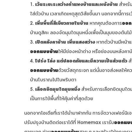
เว้นระยะระหว่างกำแพงบ้านและผนังบ้าน
สำหรับ
ใส่ตัวบ้าน เวลาเกิดเหตุสุดวิสัยขึ้นมา นอกจากนี้การเ
เพิ่มพื้นที่สีเขียวภายในบ้าน
หากคุณต้องการ
ออก
บ้านดูสิคะ ลองจัดมุมใดมุมหนึ่งเพื่อเป็นมุมของต้นไม้ดู
เปิดหลังคาบ้าน เพิ่มแสงสว่าง
หากตัวบ้านมีหน้าแค
ออกแบบบ้าน
ให้มีช่องหน้าต่าง หรือช่องบนหลังคาบ
โปร่ง โล่ง แต่ปลอดภัยและมีความเป็นส่วนตัว
สำ
ออกแบบบ้าน
ด้วยวัสดุกระจก แต่นั่นอาจส่งผลให้ค
บ้านโบราณไปในพริบตา
เลือกชิดมุมใดมุมหนึ่ง
สำหรับการเลือกชิดมุมใดมุม
เป็นการใช้พื้นที่ให้คุ้มค่าที่สุดด้วย
นอกจากไอเดียที่เราได้นำมาฝากกัน การจัดวางเฟอร์นิเ
ปรับปรุงบ้านติดต่อเราได้ที่ Homemax เรารับ
ออกแบบ
ภายนอก ช่วย
ออกแบบบ้าน
สวย ๆ และสร้างให้คุณครบจ