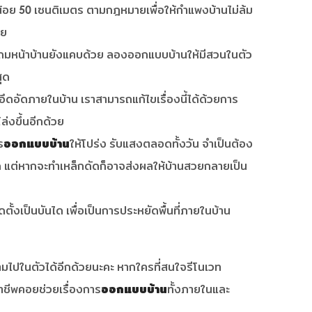
้อย 50 เซนติเมตร ตามกฎหมายเพื่อให้กำแพงบ้านไม่ล้ม
วย
ด แถมหน้าบ้านยังแคบด้วย ลองออกแบบบ้านให้มีสวนในตัว
สุด
กอึดอัดภายในบ้าน เราสามารถแก้ไขเรื่องนี้ได้ด้วยการ
่งขึ้นอีกด้วย
ร
ออกแบบบ้าน
ให้โปร่ง รับแสงตลอดทั้งวัน จำเป็นต้อง
ัก แต่หากจะทำเหล็กดัดก็อาจส่งผลให้บ้านสวยกลายเป็น
ตั้งเป็นบันได เพื่อเป็นการประหยัดพื้นที่ภายในบ้าน
มไปในตัวได้อีกด้วยนะคะ หากใครที่สนใจรีโนเวท
าชีพคอยช่วยเรื่องการ
ออกแบบบ้าน
ทั้งภายในและ