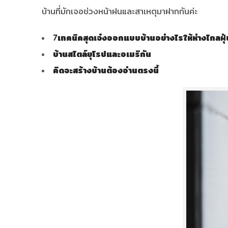
บ้านที่มักเจอช่วงหน้าฝนและสาเหตุมาฝากกันค่ะ
7เทคนิคสุดเจ๋งออกแบบบ้านอย่างไรให้ห่างไกลฝุ
บ้านสไตล์ยุโรปและอเมริกัน
คิดจะสร้างบ้านต้องอ่านตรงนี้