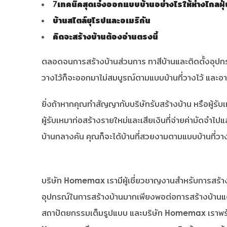
7เทคนิคสุดเจ๋งออกแบบบ้านอย่างไรให้ห่างไกลฝุ
บ้านสไตล์ยุโรปและอเมริกัน
คิดจะสร้างบ้านต้องอ่านตรงนี้
ตลอดจนการสร้างบ้านส่วนการ ทาสีบ้านและติดตั้งอุปก
วางไว้ก็จะออกมาไม่สมบูรณ์ตามแบบบ้านที่วางไว้ และอ
ยิ่งถ้าหากคุณทำสัญญากับบริษัทรับสร้างบ้าน หรือผู้รับ
ผู้รับเหมาก่อสร้างรายใหม่และเสียเงินที่จ่ายค่ามัดจำไ
บ้านกลางคัน คุณก็จะได้บ้านที่สวยงามตามแบบบ้านที่วา
บริษัท Homemax เรามีผู้เชี่ยวชาญงานสำหรับการสร้า
อุปกรณ์ในการสร้างบ้านมากเพียงพอต่อการสร้างบ้านแด
สถาปัตยกรรมเต็มรูปแบบ และบริษัท Homemax เราพร้