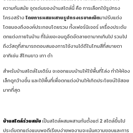
ความทันสมัย จุดเด่นของบ้านสไตล์นี้ คือ การเลือกใช้รูปทรง
โครงสร้าง
โดยการผสมผสานรูปทรงเรขาคณิต
มาปรับแต่ง
โดยมองถึงองค์ประกอบโดยรวม ทั้งเฟอร์นิเจอร์ เครื่องประดับ
ตกแต่งภายในบ้าน ที่ไม่เยอะจนดูอึดอัดลายตามากเกินไป รวมไป
ถึงวัสดุที่สามารถตอบสนองการใช้งานได้ดีในโทนสีที่สบายตา
อาทิเช่น สีโทนขาว เทา ดำ
สำหรับบ้านสไตล์โมเดิร์น จะออกแบบบ้านให้ใช้พื้นที่โล่ง ทำให้ห้อง
เล็กดูกว้างขึ้น และใช้พื้นที่เพื่อตกแต่งบ้านให้เกิดประโยชน์ใช้สอย
มากที่สุด
บ้านสไตล์ร่วมสมัย
เป็นสไตล์ผสมผสานกันตั้งแต่ 2 สไตล์ขึ้นไป
ประดับตกแต่งแบบพอดีเรียบง่ายพองามจะเน้นความชอบและการ