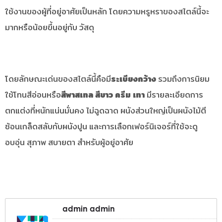
ใช้งานของผู้ที่อยู่อาศัยเป็นหลัก โดยความหรูหราของสไตล์นี้จะ
มากหรือน้อยขึ้นอยู่กับ วัสดุ
โดยลักษณะเด่นของสไตล์นี้คือมี
ระเบียงกว้าง
รวมถึงการนิยม
ใช้โทนสีอ่อนหรือ
สีพาสเทล สีขาว ครีม เทา
มีรายละเอียดการ
ตกแต่งที่หนักแน่นมั่นคง ไม่ฉูดฉาด ผนังส่วนใหญ่เป็นผนังไม้ตี
ซ้อนเกล็ดสลับกับผนังปูน และการเลือกเฟอร์นิเจอร์ที่ใช้จะดู
อบอุ่น สุภาพ สบายตา สำหรับผู้อยู่อาศัย
admin admin