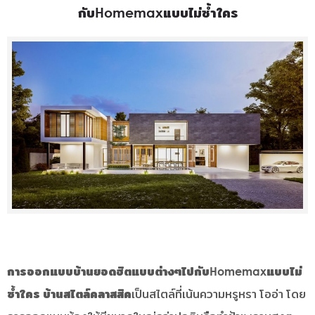
กับHomemaxแบบไม่ซ้ำใคร
การออกแบบบ้านยอดฮิตแบบต่างๆไปกับHomemaxแบบไม่
ซ้ำใคร
บ้านสไตล์คลาสสิค
เป็นสไตล์ที่เน้นความหรูหรา โออ่า โดย