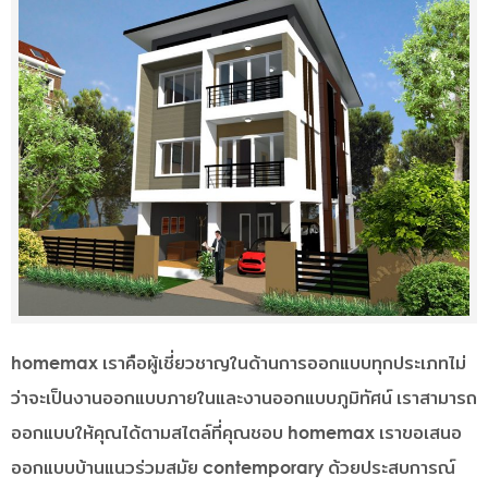
homemax เราคือผู้เชี่ยวชาญในด้านการออกแบบทุกประเภทไม่
ว่าจะเป็นงานออกแบบภายในและงานออกแบบภูมิทัศน์ เราสามารถ
ออกแบบให้คุณได้ตามสไตล์ที่คุณชอบ homemax เราขอเสนอ
ออกแบบบ้านแนวร่วมสมัย contemporary ด้วยประสบการณ์