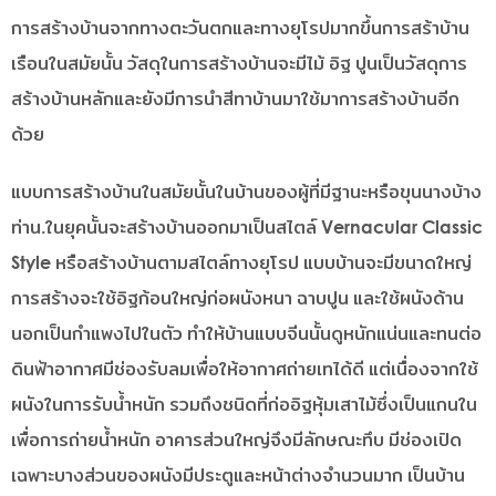
การสร้างบ้านจากทางตะวันตกและทางยุโรปมากขึ้นการสร้าบ้าน
เรือนในสมัยนั้น วัสดุในการสร้างบ้านจะมีไม้ อิฐ ปูนเป็นวัสดุการ
สร้างบ้านหลักและยังมีการนำสีทาบ้านมาใช้มาการสร้างบ้านอีก
ด้วย
แบบการสร้างบ้านในสมัยนั้นในบ้านของผู้ที่มีฐานะหรือขุนนางบ้าง
ท่าน.ในยุคนั้นจะสร้างบ้านออกมาเป็นสไตล์ Vernacular Classic
Style หรือสร้างบ้านตามสไตล์ทางยุโรป แบบบ้านจะมีขนาดใหญ่
การสร้างจะใช้อิฐก้อนใหญ่ก่อผนังหนา ฉาบปูน และใช้ผนังด้าน
นอกเป็นกำแพงไปในตัว ทำให้บ้านแบบจีนนั้นดูหนักแน่นและทนต่อ
ดินฟ้าอากาศมีช่องรับลมเพื่อให้อากาศถ่ายเทได้ดี แต่เนื่องจากใช้
ผนังในการรับน้ำหนัก รวมถึงชนิดที่ก่ออิฐหุ้มเสาไม้ซึ่งเป็นแกนใน
เพื่อการถ่ายน้ำหนัก อาคารส่วนใหญ่จึงมีลักษณะทึบ มีช่องเปิด
เฉพาะบางส่วนของผนังมีประตูและหน้าต่างจำนวนมาก เป็นบ้าน