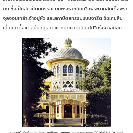
ตก ซึ่งเป็นสถาปัตยกรรมแบบพระราชนิยมในพระบาทสมเด็จพระ
จุลจอมเกล้าเจ้าอยู่หัว และสถาปัตยกรรมแบบจารีต ซึ่งเคยสืบ
เนื่องมาตั้งแต่สมัยอยุธยา แต่หมดความนิยมไปในรัชกาลก่อน
รูปจากเว็บไซต์ : http://art-culture-ramavi.blogspot.com/2014/02/6_26.html