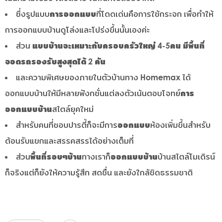
ซึ่งรูปแบบ
การออกแบบ
ที่โดดเด่นคือการใช้กระจก เพื่อทำให้
การออกแบบบ้านดูโล่งและโปร่งขึ้นนั้นเองค่ะ
ส่วน
แบบบ้านจะเหมาะกับครอบครัวใหญ่ 4-5คน มีพื้นที่
จอดรถรองรับสูงสุดได้ 2 คัน
และความพิเศษของภายในตัวบ้านทาง Homemax ได้
ออกแบบบ้านให้มีหลายฟังกชั่นแต่ลงตัวเน้นตอบโจทย์
การ
ออกแบบบ้าน
สไตล์ยุคใหม่
สำหรับคนที่ชอบปารตี้ก็จะมีการ
ออกแบบ
ห้องเพิ่มขึ้นสำหรับ
ต้อนรับแขกและสรรคสรรได้อย่างเต็มที่
ส่วน
พื้นที่รอบๆบ้าน
ทางเราก็
ออกแบบบ้าน
บ้านสไตล์โมเดิรน์
ก็จริงแต่ก็ยังให้ความรู้สึก สดชื่น และยังใกล้ชิดธรรมชาติ