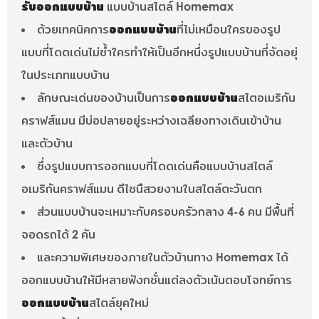
รับออกแบบบ้าน
แบบบ้านสไตล์ Homemax
ด้วยเทคนิคการ
ออกแบบบ้าน
ที่ไม่เหมือนใครของรูป
แบบที่โดดเด่นไม่ซ้ำใครทำให้เป็นอีกหนึ่งรูปแบบบ้านที่จัดอยุ่
ในประเภทแบบบ้าน
ลักษณะเด่นของบ้านเป็นการ
ออกแบบบ้าน
สไตอเมริกัน
คราฟส์แมน มีบ่อปลายอยู่ระหว่างเฉลียงทางเดินเข้าบ้าน
และตัวบ้าน
ซึ่งรูปแบบการออกแบบที่โดดเด่นคือแบบบ้านสไตล์
อเมริกันคราฟส์แมน ดีไซนืสวยงามในสไตล์ตะวันตก
ส่วนแบบบ้านจะเหมาะกับครอบครัวกลาง 4-6 คน มีพื้นที่
จอดรถได้ 2 คัน
และความพิเศษของภายในตัวบ้านทาง Homemax ได้
ออกแบบบ้านให้มีหลายฟังกชั่นแต่ลงตัวเน้นตอบโจทย์การ
ออกแบบบ้าน
สไตล์ยุคใหม่