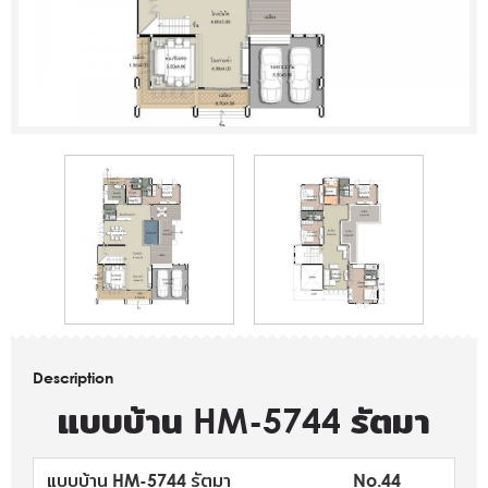
Description
แบบบ้าน HM-5744 รัตมา
แบบบ้าน HM-5744 รัตมา
No.44