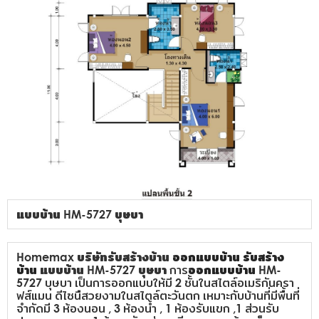
แบบบ้าน HM-5727 บุษบา
Homemax บริษัทรับสร้างบ้าน
ออกแบบบ้าน
รับสร้าง
บ้าน
แบบบ้าน HM-5727 บุษบา
การ
ออกแบบบ้าน
HM-
5727 บุษบา เป็นการออกแบบให้มี 2 ชั้นในสไตล์อเมริกันครา
ฟส์แมน ดีไซนืสวยงามในสไตล์ตะวันตก เหมาะกับบ้านที่มีพื้นที่
จำกัดมี 3 ห้องนอน , 3 ห้องน้ำ , 1 ห้องรับแขก ,1 ส่วนรับ