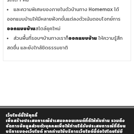
และความพิเศษของภายในตัวบ้านทาง Homemax ได้
ออกแบบบ้านให้มีหลายฟังกชั่นแต่ลงตัวเน้นตอบโจทย์การ
ออกแบบบ้าน
สไตล์ยุคใหม่
ส่วนพื้นที่รอบๆบ้านทางเราก็
ออกแบบบ้าน
ให้ความรู้สึก
สดชื่น และยังใกล้ชิดธรรมชาติ
เว็บไซต์นี้ใช้คุกกี้
เพื่อสร้างประสบการณ์นำเสนอคอนเทนต์ที่ดีให้กับท่าน รวมถึง
จัดการข้อมูลส่วนตัวบุคคลเพื่อให้ท่านได้รับประสบการณ์ที่ดีบน
บริการของเว็บไซต์ หากท่านใช้บริการเว็บไซต์นี้ต่อไปโดยไม่มี