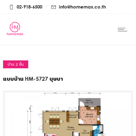
02-918-6500
info@homemax.co.th
บ้าน 2 ชั้น
แบบบ้าน HM-5727 บุษบา