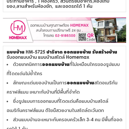
ประทานอาหาร , 1 ห้องครัว, ส่วนตรียมอาหาร,ห้องเก็บ
ของ,ลานสำหรับห้องซัก, และจอดรถได้ 1 คัน
แบบบ้าน HM-5725 ปาริชาด
ออกแบบบ้าน
รับสร้างบ้าน
รับออกแบบบ้าน แบบบ้านสไตล์ Homemax
ด้วยเทคนิคการ
ออกแบบบ้าน
ที่ไม่เหมือนใครของรูปแบบ
ที่โดดเด่นไม่ซ้ำใคร
ลักษณะเด่นของบ้านเป็นการ
ออกแบบบ้าน
สไตอเมริกัน
คราฟส์แมน เหมาะกับบ้านที่มีพื้นที่จำกัด
ซึ่งรูปแบบการออกแบบที่โดดเด่นคือแบบบ้านสไตล์
อเมริกันคราฟส์แมน ดีไซนืสวยงามในสไตล์ตะวันตก
ส่วนแบบบ้านจะเหมาะกับครอบครัวเล็ก 3-4 คน มีพื้นที่จอด
รถได้ 1 คัน