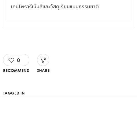
เทมโพรารีเน้นสีและวัสดุเรียนแบบธรรมชาติ
0
RECOMMEND
SHARE
TAGGED IN