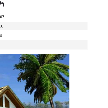
้า
.07
ม.
ตร
ท