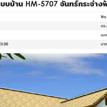
บบบ้าน HM-5707 จันทร์กระจ่างฟ
No
ตร.
เม
23.00
บา