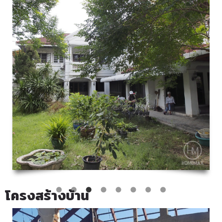
โครงสร้างบ้าน