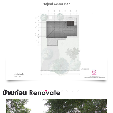
Project 62004 Plan
บ้านก่อน Renovate