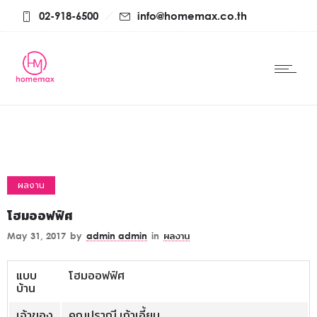
02-918-6500
info@homemax.co.th
ผลงาน
โฮมออฟฟิศ
May 31, 2017
by
admin admin
in
ผลงาน
แบบ
โฮมออฟฟิศ
บ้าน
เจ้าของ
คุณปราณี เก้าเอี้ยน